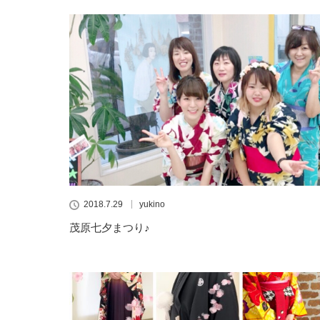
2018.7.29
yukino
茂原七夕まつり♪