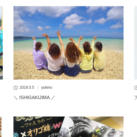
2018.5.5
yukino
＼ ISHIGAKIJIMA ／