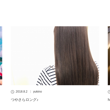
2018.8.2
yukino
つやさらロング♪
h