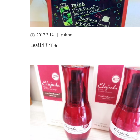
2017.7.14
yukino
Leaf14周年★