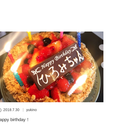
2018.7.30
yukino
appy birthday！