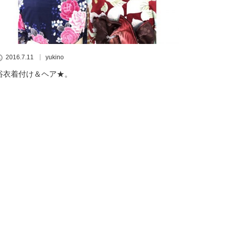
2016.7.11
yukino
浴衣着付け＆ヘア★。