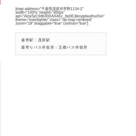
[map address=”千葉県茂原市早野1134-2″
width=”100%” height=”300px”
api=”AIzaSyC6itb30DAXAEc_6p0EJjkoygdauKsu5xo”
theme=”evenlighter” class=” dp-map-centered”
zoom=”18″ draggable=”true” controls=”true”]
最寄駅：茂原駅
最寄りバス停留所：五郷バス停留所