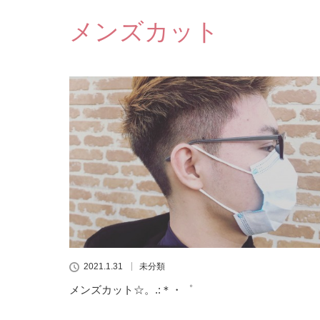
メンズカット
2021.1.31
未分類
メンズカット‪‪☆。.:＊・゜