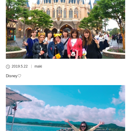
2019.5.22
maki
Disney♡