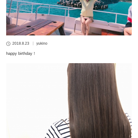
2018.8.23
yukino
happy birthday！