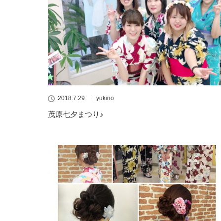
2018.7.29
yukino
茂原七夕まつり♪