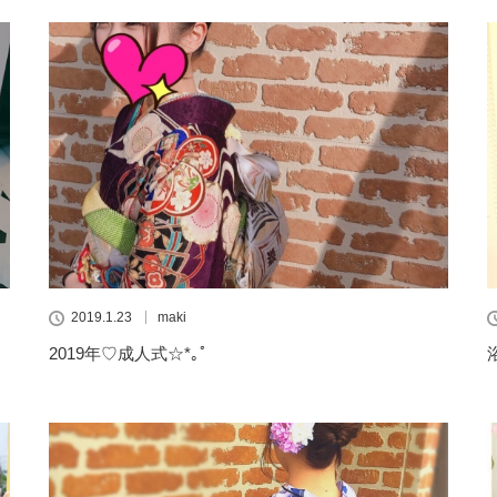
2019.1.23
maki
2019年♡成人式☆*｡ﾟ