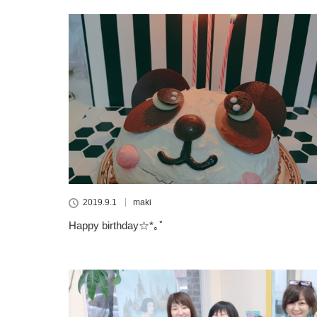
2019.9.1
maki
Happy birthday☆*｡ﾟ