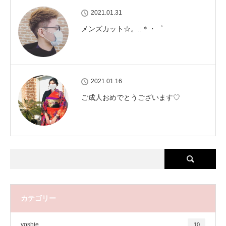
2021.01.31
メンズカット‪‪☆。.:＊・゜
2021.01.16
ご成人おめでとうございます♡
カテゴリー
yoshie
10