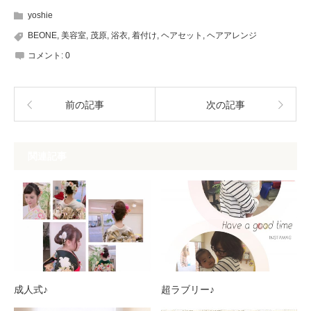
yoshie
BEONE
,
美容室
,
茂原
,
浴衣
,
着付け
,
ヘアセット
,
ヘアアレンジ
コメント:
0
前の記事
次の記事
関連記事
成人式♪
超ラブリー♪