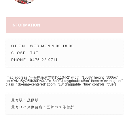
INFORMATION
OPEN
| WED-MON 9:00-18:00
CLOSE
| TUE
PHONE |
0475-22-0711
[map address=”千葉県茂原市早野1134-2″ width=”100%” height=”300px”
api=”AIzaSyC6itb30DAXAEc_6p0EJjkoygdauKsu5xo” theme=”evenlighter”
class=” dp-map-centered” zoom=”18″ draggable=”true” controls=”true”]
最寄駅：茂原駅
最寄りバス停留所：五郷バス停留所