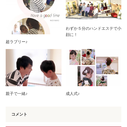
わずか５分のハンドエステで小
顔に！
超ラブリー♪
親子で一緒♪
成人式♪
コメント