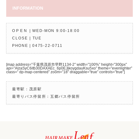
INFORMATION
OPEN
| WED-MON 9:00-18:00
CLOSE
| TUE
PHONE |
0475-22-0711
[map address=”千葉県茂原市早野1134-2″ width=”100%” height=”300px”
api=”AIzaSyC6itb30DAXAEc_6p0EJjkoygdauKsu5xo” theme=”evenlighter”
class=” dp-map-centered” zoom=”18″ draggable=”true” controls=”true”]
最寄駅：茂原駅
最寄りバス停留所：五郷バス停留所