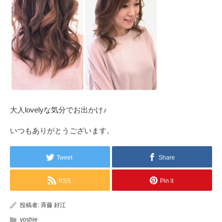
大人lovelyな気分でお出かけ♪
いつもありがとうございます。
Tweet
Share
RSS
Pin it
投稿者:
斉藤 好江
yoshie