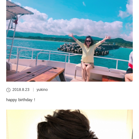
2018.8.23
yukino
happy birthday！